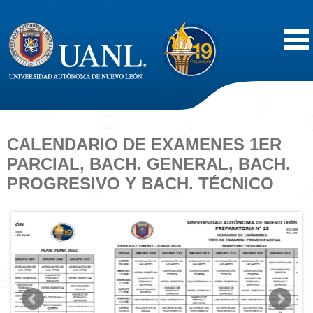
Inicio
Acerca de
CALENDARIO DE EXAMENES 1ER
PARCIAL, BACH. GENERAL, BACH.
Oferta Educativa
PROGRESIVO Y BACH. TÉCNICO
Vida Estudiantil
Servicios
Difusión