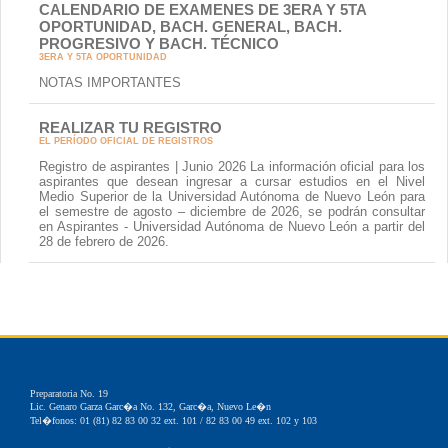
CALENDARIO DE EXAMENES DE 3ERA Y 5TA
OPORTUNIDAD, BACH. GENERAL, BACH.
PROGRESIVO Y BACH. TÉCNICO
3ERA Y 5TA OPORTUNIDAD
NOTAS IMPORTANTES
REALIZAR TU REGISTRO
EL PERÍODO OFICIAL DE REGISTROS
Registro de aspirantes | Junio 2026 La información oficial para los
aspirantes que desean ingresar a cursar estudios en el Nivel
Medio Superior de la Universidad Autónoma de Nuevo León para
el semestre de agosto – diciembre de 2026, se podrán consultar
en Aspirantes - Universidad Autónoma de Nuevo León a partir del
28 de febrero de 2026.
Preparatoria No. 19
Lic. Genaro Garza Garc�a No. 132, Garc�a, Nuevo Le�n
Tel�fonos: 01 (81) 82 83 00 32 ext. 101 / 82 83 00 49 ext. 102 y 103