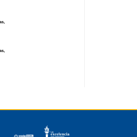
as,
as,