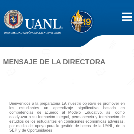
Inicio
Acerca de
MENSAJE DE LA DIRECTORA
Oferta Educativa
Vida Estudiantil
Bienvenidos a la preparatoria 19, nuestro objetivo es promover en
Servicios
los estudiantes un aprendizaje significativo basado en
competencias de acuerdo al Modelo Educativo, así como
coadyuvar a su formación integral, permanencia y terminación de
Difusión
estudios de los estudiantes en condiciones económicas adversas,
por medio del apoyo para la gestión de becas de la UANL, de la
SEP y de Oportunidades.