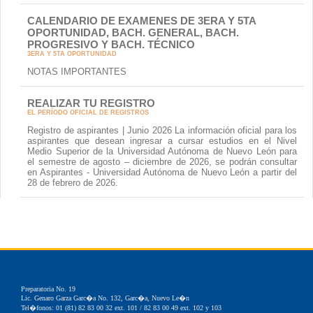
CALENDARIO DE EXAMENES DE 3ERA Y 5TA
OPORTUNIDAD, BACH. GENERAL, BACH.
PROGRESIVO Y BACH. TÉCNICO
3ERA Y 5TA OPORTUNIDAD
NOTAS IMPORTANTES
REALIZAR TU REGISTRO
EL PERÍODO OFICIAL DE REGISTROS
Registro de aspirantes | Junio 2026 La información oficial para los
aspirantes que desean ingresar a cursar estudios en el Nivel
Medio Superior de la Universidad Autónoma de Nuevo León para
el semestre de agosto – diciembre de 2026, se podrán consultar
en Aspirantes - Universidad Autónoma de Nuevo León a partir del
28 de febrero de 2026.
Preparatoria No. 19
Lic. Genaro Garza Garc�a No. 132, Garc�a, Nuevo Le�n
Tel�fonos: 01 (81) 82 83 00 32 ext. 101 / 82 83 00 49 ext. 102 y 103